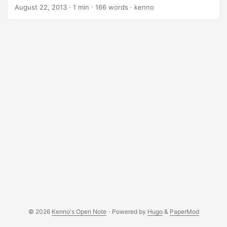
នឹង​ ការប្រើប្រាស់ Puppet អាចសួរ​ខ្ញុំ​បាន៕
can visit the official documentation:
August 22, 2013
·
1 min
·
166 words
·
kenno
http://docs.puppetlabs.com/puppetdb/latest/index.html.
For PuppetDB to work, it needs SSL certificates generated
by a Puppet master. In my case, I needed to reconfigure an
existing PuppetDB instance to use a new Puppet master
that was running on the same server. Here’s how I did it: ...
© 2026
Kenno's Open Note
·
Powered by
Hugo
&
PaperMod