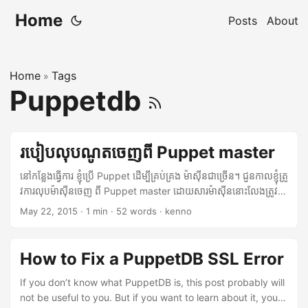
Home
Posts
About
Home
Tags
»
Puppetdb
របៀបលុបណូត​ចេញ​ពី Puppet master
នៅ​កន្លែង​ធ្វើ​ការ​ ខ្ញុំ​ប្រើ​ Puppet ដើម្បី​គ្រប់​គ្រង​ ម៉ាស៊ីន​ជា​ច្រើន។ ជួនកាល​ខ្ញុំ​ត្រូ​
វការលុប​ម៉ាស៊ីន​ចេញ ពី Puppet master ដោយ​សារ​ម៉ាស៊ីន​នោះ​លែង​ត្រូវ​
ការហើយ។ នេះ​ជា​ជំហាន​ដែល​ត្រូវ​ធ្វើ៖ ១. លុបមាស៊ីន​ ឬ ណូត​នោះ​ពី
May 22, 2015
·
1 min
·
52 words
·
kenno
puppet dashboard ២. លុប certificate របស់ម៉ាស៊ីននោះ​ចេញពី
puppet master ដោយវាយ ខំម៉ាន # puppet cert clean
node123.example.com ៣. ដោយសារ​ខ្ញុំ​ប្រើ PuppetDB ខ្ញុំ​ត្រូវ​លុប​
How to Fix a PuppetDB SSL Error
ណូត​នោះ ចេញ​ពី PuppetDB ដែរ # puppet node deactivate
node123.example.com ខ្ញុំ​សរសេរ អត្ថបទ​នេះ ដើម្បី​រំលឹក​ខ្លួន​ឯង​ពេល​ខ្ញុំ​
If you don’t know what PuppetDB is, this post probably will
ត្រូវ​ការ​ធ្វើ​វា​ម្តង​ទៀត។ បើ​សិន​ជា​លោកអ្នក​ មាន​សំណូម​ពរ​ ឬ​សំណួរ​ទាក់ទង​
not be useful to you. But if you want to learn about it, you