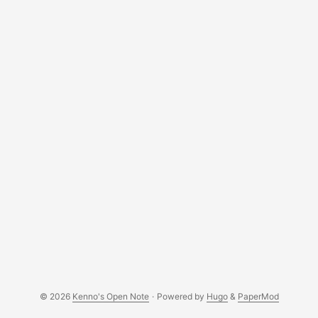
ជាបណ្ណាល័យ ចាំបាច់សំរាប់ ពន្លា encryption វិញ។ ដូច្នេះបើយើងចង់លេង
ឌីវីឌីទាំងនោះបាន យើងត្រូវបញ្ចុល libdvdcss ដែលអាចទាញយកបានពី
នេះ ។ អាចបញ្ចូល ជាមួយនឹង ការបញ្ជានេះ៖ $ su - password [enter
root password] # rpm -ivh libdvdcss2-1.9-i386.rpm សូម
សាកល្បងចាក់ឌីវីឌីម្តងទៀតមើល តើលោកអ្នកមានបញ្ហាទៀតទេ?
© 2026
Kenno's Open Note
·
Powered by
Hugo
&
PaperMod