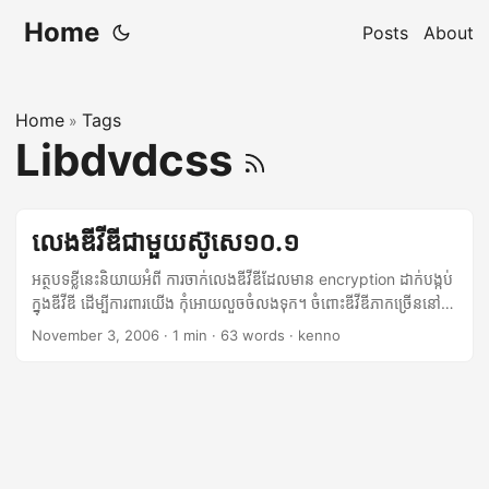
Home
Posts
About
Home
Tags
»
Libdvdcss
លេងឌីវីឌីជាមួយស៊ូសេ១០.១
អត្ថបទខ្លីនេះនិយាយអំពី ការចាក់លេងឌីវីឌីដែលមាន encryption ដាក់បង្កប់
ក្នុងឌីវីឌី ដើម្បីការពារយើង កុំអោយលួចចំលងទុក។ ចំពោះឌីវីឌីភាកច្រើននៅ
ស្រុកខ្មែរ ទាំងឌីវីឌីដើមដូចជាឌីវីឌីខារ៉ាអូខេហាក់បីដូចជាពុំមាន encryption
November 3, 2006
·
1 min
·
63 words
·
kenno
ទេ។ ប៉ុន្តែបើលោកអ្នកទិញឌីវីឌីរឿងអាគាំងដើមវិញ ៩៩% ពិតជាមានបង្កប់
encryption ជាមិនខាន។ ឧទាហរណ៍ ថ្ងៃនេះខ្ញុំបានខ្ចីរឿងគំនូជីវចលជប៉ុន ពី
មិត្តម្នាក់មានចំនងជើង ខ្មោចក្នុងសំបកសែល (Ghost in the Shell) ហើយ
បានសាកចាក់ជាមួយ កាហ្វេន​ (Kaffeine)​ លើលីណាក់ស៊ូសសេ១០.១ ប៉ុន្តែ
ជាការសោកស្តាយ វាពុំអាចចាក់បានឡើយ។ ក្រោយពីបានរុករកចំលើយជា
មួយគូកឹលមក ទើបដឹងថាបញ្ហាដើមគឺមកពី ស៊ូសេអត់មាន libdvdcss ដែល