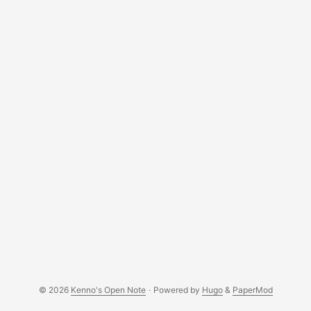
File 'Sample.mkv': container: Matroska Track ID 0: video
(MPEG-4p10/AVC/h.264) Track ID 1: audio (MP3) Track ID
2: audio (AAC) Track ID 3: subtitles (SubRip/SRT)
Attachment ID 1: type 'image/jpeg', size 298984 bytes, file
name 'Cover.jpg' តាមលទ្ធផលខាងលើ យើងឃើញថា ឯកសារនោះមាន
សម្លេងពីរ Track ID 1 និង Track ID 2។ អ្វីដែលយើងមិនអាចដឹងគឺ
តើធ្រាក់មួយណាជាសម្លេងភាសាហ៊ីនឌី? យើងអាចប្រើប្រូក្រាម mplayer: ...
© 2026
Kenno's Open Note
·
Powered by
Hugo
&
PaperMod