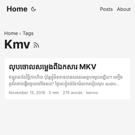
Home
Posts
About
Home
Tags
»
Kmv
លុបចោលសម្លេងពីឯកសារ MKV
ឥឡូវនេះខែវិច្ឆិកាហើយ ប៉ុន្តែខ្ញុំមិនទាន់បាន​សរសេរ​អត្ថបទ​មួយឡើយ។ អញ្ចឹង
គួរតែ​ចាប់ផ្តើម​មួយទៅមែន​ទេ? ថ្ងៃនេះខ្ញុំចង់ចែករំលេករបៀបលុប audio
track ចេញពីឯកសារ MKV ។ MKV ជា​ប្រភេទ​មួយ​នៃ​ហ្វមម៉ាត​របស់​ឯកសារ
November 15, 2016
·
2 min
·
275 words
·
kenno
(file format) ដែល​យើង​អាច​ខ្ចប់​វីដេអូ សម្លេង និងសាប់ថាយថើល
(subtitle)។ល។ ខ្ញុំមានឯកសារ MKV ដែលមានសំលេងពីរ ហ៊ីនឌី (Hindi)
និងអង់គ្លេស ហើយ ខ្ញុំចង់លុបហ៊ីនឌីចេញ ដោយប្រើកុំព្យូទ័រជាមួយហ្វឺដរ៉ា
(Fedora 24)។ ជាដំបូង យើងត្រូវបញ្ចូលប្រូក្រាមមួយជាមុនសិន។ # dnf
install mkvtoolnix ក្រោយពីបញ្ចូលប្រូក្រាមខាងលើ យើងអាចមើលថា
តើមានអ្វីខ្លះនៅក្នុងឯកសារ MKV នោះ។ $ mkvmerge -i Sample.mkv