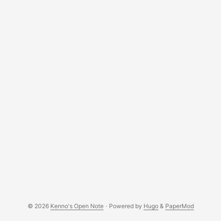
command-line ដើម្បីហ្វមមាតវា។​ ខ្ញុំស្ទើភ្លេចប្រាប់ថា ក្នុងប្រព័ន្ធលីណាក់ វា
មានប្រភេទ partitions ជាច្រើន ដូចជា៖ Reiserfs (the default one
that SuSE 10.1 uses), ext3, zfx,… ។ល។ ខ្ញុំជ្រើសយក​ ext3 ក្រោយ
ពីបានធ្វើការស្រាវជ្រាវបន្តេចបន្ទួច ហើយចំពោះភាពខុសគ្នានៃប្រភេទ
partitions ទាំងនោះ ខ្ញុំពុំអាចដឹងច្បាស់ទេ។ អូខេ ដោយពុំចាំបាច់និយាយច្រើន
ពេក នេះគឺរបៀបដែលខ្ញុំបានប្រើ៖ ...
© 2026
Kenno's Open Note
·
Powered by
Hugo
&
PaperMod