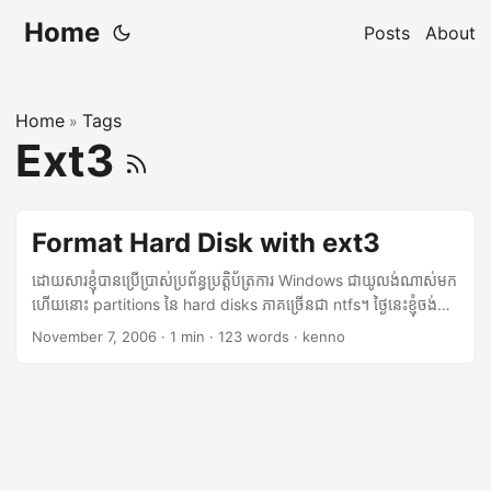
Home
Posts
About
Home
Tags
»
Ext3
Format Hard Disk with ext3
ដោយសារខ្ញុំបានប្រើប្រាស់ប្រព័ន្ធប្រត្តិប័ត្រការ Windows ជាយូលង់ណាស់មក
ហើយនោះ partitions នៃ hard disks ភាគច្រើនជា ntfs។ ថ្ងៃនេះខ្ញុំចង់បំ
លែង ntfs partition មួយមកជាលីណាក់ ext3 partition វិញដោយសារ
November 7, 2006
·
1 min
·
123 words
·
kenno
hard drive ក្នុងលីណាក់ស្ទើពេញហើយ។​ តើយើង format partition ជា
មួយលីណាក់ដោយរបៀបណា? គិតៗទៅ ខ្ញុំមិនដែលបានធ្វើពីមុនទេ។ ដំបូង
ខ្ញុំខំរកកម្មវិធី ដែលមកជាមួយ ខេឌីអ៊ី (KDE) តែរកមិនឃើញមានអាណាមួយ
សំរាប់ហ្វមមាត (format) សោះ។​ ប្រហែលជាមាន​ tools ឬកម្មវិធីខ្លះដែល
អាចហ្វមមាត ដើរលើខេឌីអ៊ី ហើយខ្ញុំមិនបានបញ្ចូលវា ដូច្នេះបើលោកអ្នកដឹង
ឈ្មោះកម្មវិធីទាំងនោះ សូមមេត្តាប្រាប់ផង។ យ៉ាងណាមិញ​ ខ្ញុំបាន​សំរេចចិត្តប្រើ